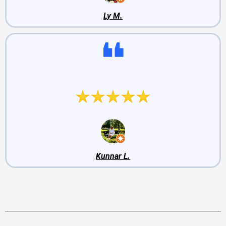
Ly M.
Head remondimehed.
Kunnar L.