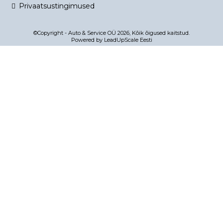
Privaatsustingimused
©Copyright - Auto & Service OÜ 2026, Kõik õigused kaitstud.
Powered by LeadUpScale Eesti