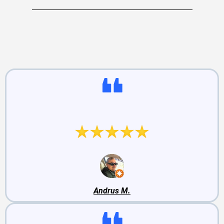
Mida meie autoteeninduse
kliendid räägivad:
Väga asjalikud mehaanikud ja meeldiv teenindus.
Andrus M.