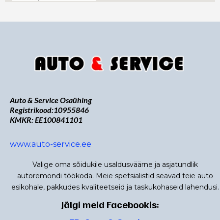
Auto & Service Osaühing
Registrikood:10955846
KMKR: EE100841101
www.auto-service.ee
Valige oma sõidukile usaldusväärne ja asjatundlik
autoremondi töökoda. Meie spetsialistid seavad teie auto
esikohale, pakkudes kvaliteetseid ja taskukohaseid lahendusi.
Jälgi meid Facebookis: