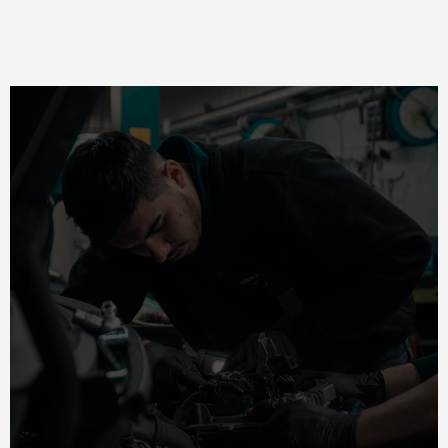
Toyota ametlik
hoolduskeskus
Läänemaal