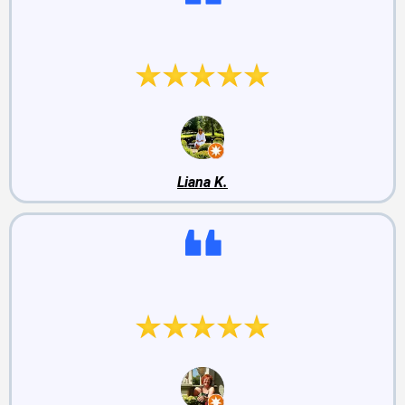
Suurepärane teenindus, töö kiire ja korralik.
Liana K.
Väga tublid ja tegijad mehed seal.