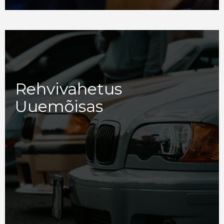
Rehvivahetus
Uuemõisas