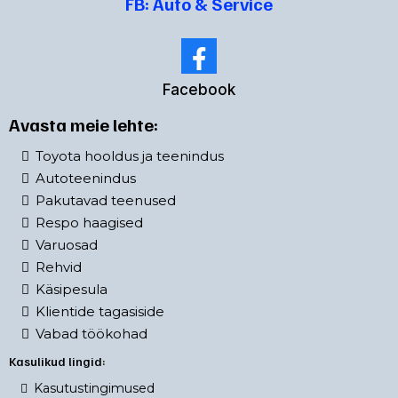
FB: Auto & Service
Facebook
Avasta meie lehte:
Toyota hooldus ja teenindus
Autoteenindus
Pakutavad teenused
Respo haagised
Varuosad
Rehvid
Käsipesula
Klientide tagasiside
Vabad töökohad
Kasulikud lingid:
Kasutustingimused